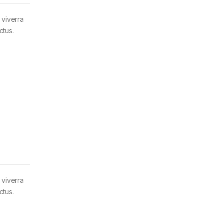
 viverra
ctus.
 viverra
ctus.