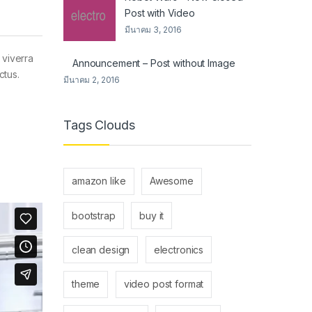
Post with Video
มีนาคม 3, 2016
 viverra
Announcement – Post without Image
ctus.
มีนาคม 2, 2016
Tags Clouds
amazon like
Awesome
bootstrap
buy it
clean design
electronics
theme
video post format