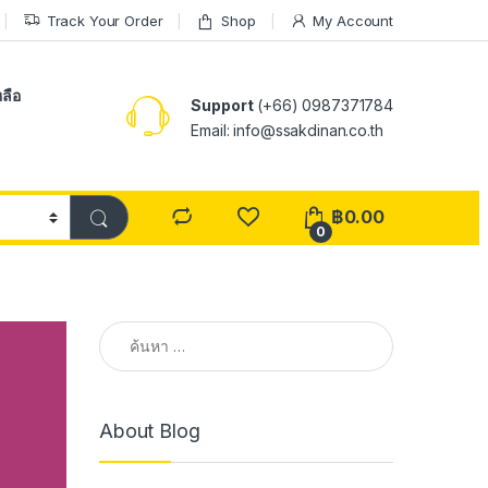
Track Your Order
Shop
My Account
ลือ
Support
(+66) 0987371784
Email: info@ssakdinan.co.th
฿
0.00
0
ค้นหาสำหรับ:
About Blog