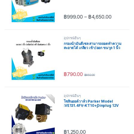
฿
999.00
–
฿
4,650.00
อุปกรณ์อื่นๆ
กรองน้ำมันดีเซล สามารถถอดทำความ
สะอาดได้ เกลียว เข้า/ออก ขนาด 1 นิ้ว
(ชนิดใส) แถมฟรี ข้อต่อตรง 1 นิ้ว
฿
790.00
฿
850.00
อุปกรณ์อื่นๆ
โซลินอยด์วาล์ว Parker Model
:VE131.4FV-KT10+Dinplug 12V
และ 220V ใช้กับ : ตู้น้ำมันหยอด
เหรียญ
฿
1,250.00