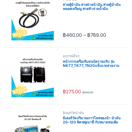
สายตู้น้ำมัน สายจ่ายน้ำมัน สายตู้น้ำมัน
หยอดเหรียญ สายหัวจ่ายน้ำมัน
มี3ขนาดให้เลือก 2เมตร 2.4เมตร และ
3เมตร
฿
460.00
–
฿
789.00
อุปกรณ์อื่นๆ
หน้ากากเครื่องรับธนบัตร รองรับ รุ่น
NK77,TK77,TN20แข็งแรงสวยงาม
ทนทาน
฿
275.00
฿
299.00
มิเตอร์วัดน้ำมัน
มิเตอร์วัดปริมาณการไหลของน้ำ น้ำมัน
20-120 ลิตรต่อนาที กับขนาดท่อเส้น
ผ่าศูนย์กลาง 1นิ้ว แข็งแรงทนทาน แถม
ฟรี เทปพันเกลียว ข้อต่อตรง 1 นิ้ว