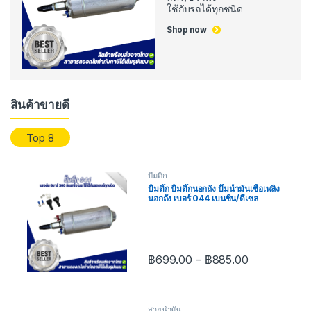
ใช้กับรถได้ทุกชนิด
Shop now
สินค้าขายดี
Top 8
ปั๊มติ้ก
ปั้มติ๊ก ปั้มติ๊กนอกถัง ปั๊มนํ้ามันเชื้อเพลิง
นอกถัง เบอร์ 044 เบนซิน/ดีเซล
฿
699.00
–
฿
885.00
สายน้ำมัน