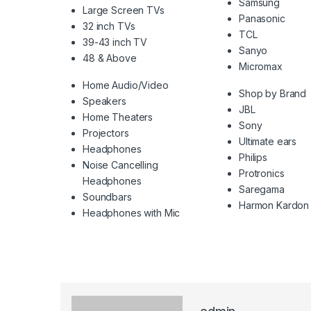
Samsung
Large Screen TVs
Panasonic
32 inch TVs
TCL
39-43 inch TV
Sanyo
48 & Above
Micromax
Home Audio/Video
Shop by Brand
Speakers
JBL
Home Theaters
Sony
Projectors
Ultimate ears
Headphones
Philips
Noise Cancelling
Protronics
Headphones
Saregama
Soundbars
Harmon Kardon
Headphones with Mic