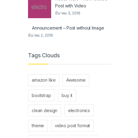
Post with Video
มีนาคม 3, 2016
Announcement – Post without Image
มีนาคม 2, 2016
Tags Clouds
amazon like
Awesome
bootstrap
buy it
clean design
electronics
theme
video post format