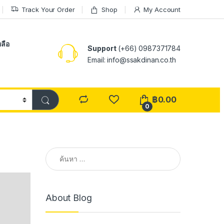
Track Your Order
Shop
My Account
ลือ
Support
(+66) 0987371784
Email: info@ssakdinan.co.th
฿
0.00
0
ค้นหาสำหรับ:
About Blog