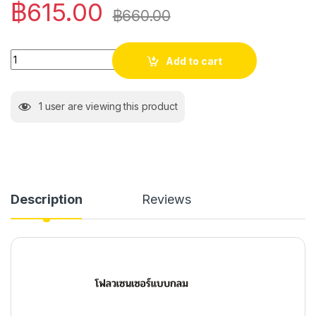
฿
615.00
฿
660.00
Quantity
Add to cart
1
user are viewing this product
Description
Reviews