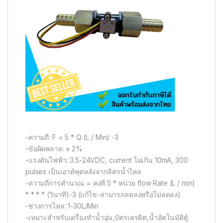
-ความถี่: F = 5 * Q (L / Min) -3
-ข้อผิดพลาด: ± 2%
-แรงดันไฟฟ้า: 3.5-24VDC, current ไม่เกิน 10mA, 300
pulses เป็นเอาต์พุตหลังจากลิตรน้ำไหล
-ความถี่การคำนวณ = คงที่ 5 * หน่วย flow Rate (L / min)
* * * * (วินาที)-3 (แก้ไข-สามารถลดลงหรือไม่ลดลง)
-ช่วงการไหล: 1-30L/Min
-เหมาะสำหรับเครื่องทำน้ำอุ่น,บัตรเครดิต,น้ำอัตโนมัติตู้