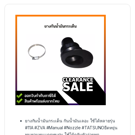
ยางกันน้ำมัน​กระเด็น กันน้ำมันเลอะ ใช้ได้หลายรุ่น
#11A #ZVA #Manual #Nozzle #TATSUNOยืดหยุ่น
ทนทานทนแดดทนฝน ใช้ได้กลับหัวจ่ายทุก