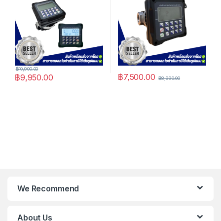
฿
10,900.00
฿
7,500.00
฿
9,950.00
฿
8,990.00
We Recommend
About Us