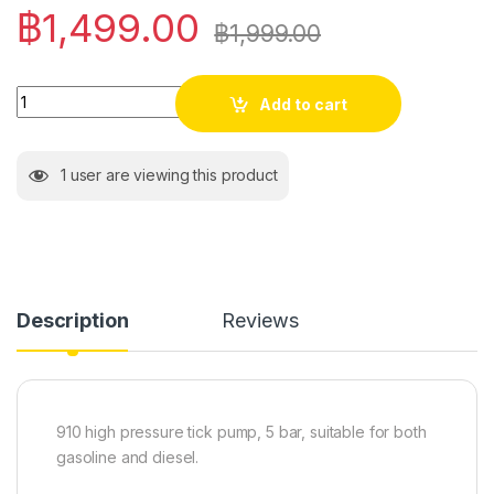
฿
1,499.00
฿
1,999.00
Quantity
Add to cart
1
user are viewing this product
Description
Reviews
910 high pressure tick pump, 5 bar, suitable for both
gasoline and diesel.