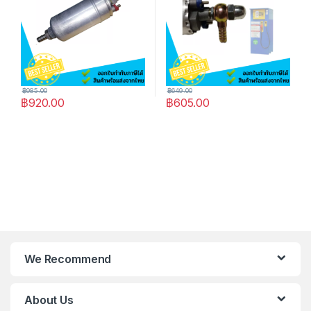
฿
985.00
฿
649.00
฿
920.00
฿
605.00
We Recommend
About Us