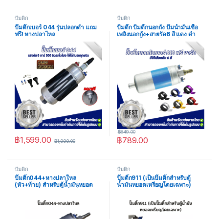
ปั๊มติ้ก
ปั๊มติ้ก
ปั๊มติ๊กเบอร์ 044 รุ่นปลอกดำ แถม
ปั้มติ๊ก ปั้มติ๊กนอกถัง ปั๊มนํ้ามันเชื้อ
ฟรี! หางปลาไหล
เพลิงนอกถัง+สายรัด6 สี แดง ดำ
ทอง เงิน น้ำเงิน ม่วง เบอร์ 910 แบบ
หัวเกลียว
฿
849.00
฿
1,599.00
฿
789.00
฿
1,999.00
ปั๊มติ้ก
ปั๊มติ้ก
ปั๊มติ๊ก044+หางปลาใหล
ปั๊มติ๊ก911 (เป็นปั๊มติ๊กสำหรับตู้
(หัว+ท้าย) สำหรับตู้น้ำมันหยอด
น้ำมันหยอดเหรียญโดยเฉพาะ)
เหรียญ หรือ ตำแหน่งพื่นที่จำกัด
สามารถเสียบสายน้ำมันแล้วใช้แค้
มรัดใช้งานได้เลย