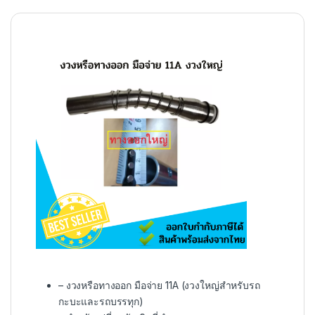
– งวงหรือทางออก มือจ่าย 11A (งวงใหญ่สำหรับรถ
กะบะและรถบรรทุก)