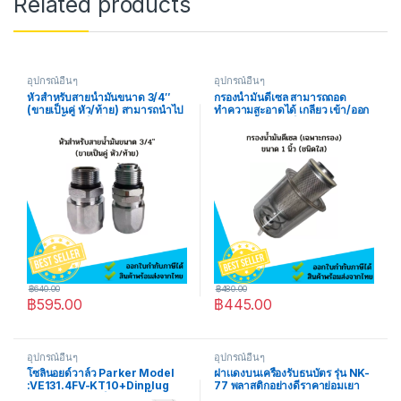
Related products
อุปกรณ์อื่นๆ
อุปกรณ์อื่นๆ
หัวสำหรับสายน้ำมันขนาด 3/4″
กรองน้ำมันดีเซล สามารถถอด
(ขายเป็นคู่ หัว/ท้าย) สามารถนำไป
ทำความสะอาดได้ เกลียว เข้า/ออก
ทำสายน้ำมันใช้ได้เลย
ขนาด 1 นิ้ว (ชนิดใส) (เฉพาะกรอง)
฿
640.00
฿
480.00
฿
595.00
฿
445.00
อุปกรณ์อื่นๆ
อุปกรณ์อื่นๆ
โซลินอยด์วาล์ว Parker Model
ฝาเเดงบนเครื่องรับธนบัตร รุ่น NK-
:VE131.4FV-KT10+Dinplug
77 พลาสติกอย่างดีราคาย่อมเยา
12V และ 220V ใช้กับ : ตู้น้ำมัน